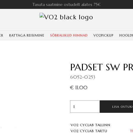
Tasuta saatmine ostudelt alates 75€
ER
RATTAGA REISIMINE
SÕBRALIKUD HINNAD
VO2PICKUP
HOOLD
PADSET SW P
6052-0253
€ 11.00
LISA OSTUK
VO2 CYCLAB TALLINN
VO2 CYCLAB TARTU
T