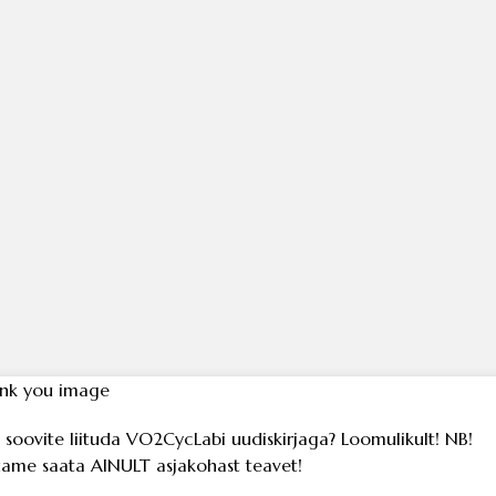
 soovite liituda VO2CycLabi uudiskirjaga? Loomulikult! NB!
ame saata AINULT asjakohast teavet!