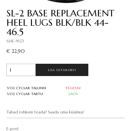
SL-2 BASE REPLACEMENT
HEEL LUGS BLK/BLK 44-
46.5
611E-9123
€ 22.90
LISA OSTUKORVI
VO2 CYCLAB TALLINN
TELLITAV
VO2 CYCLAB TARTU
LAOS
Tahad rohkem teada? Saada oma küsimus!
E-post