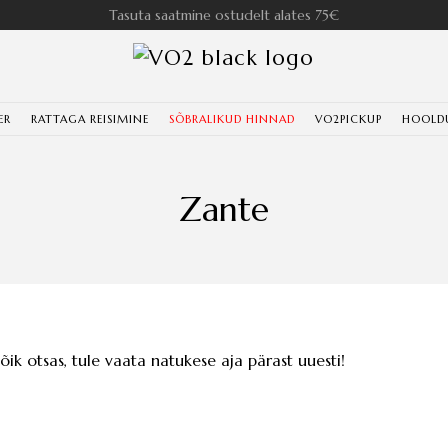
Tasuta saatmine ostudelt alates 75€
ER
RATTAGA REISIMINE
SÕBRALIKUD HINNAD
VO2PICKUP
HOOLD
Zante
kõik otsas, tule vaata natukese aja pärast uuesti!