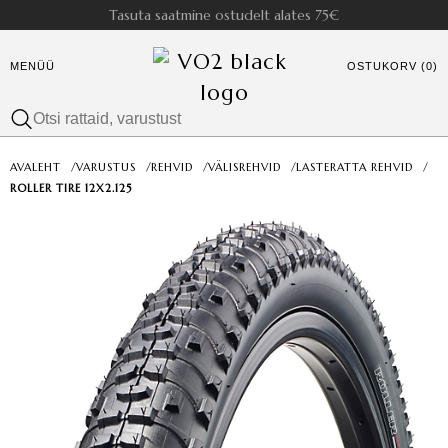
Tasuta saatmine ostudelt alates 75€
MENÜÜ
OSTUKORV (0)
AVALEHT
/
VARUSTUS
/
REHVID
/
VÄLISREHVID
/
LASTERATTA REHVID
/
ROLLER TIRE 12X2.125