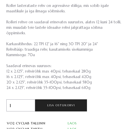
Roller lasterataste rehv on agressiivse stiiliga, mis sobib igale
maastikule ja iga ilmaga sõitmiseks.
Rolleri rehve on saadaval erinevates suurustes, alates 12 kuni 24 tolli,
mis muudab teie lastele ideaalse rehvi jalgrattaga sõitma
õppimiseks.
Karkassitihedus: 22 TPI 12" ja 16" ning 30 TPI 20" ja 24"
Rehvitüüp: traadiga rehv, kasutamiseks sisekummiga
Kummisegu: 70a
Saadaval erinevas suuruses:
12 x 2.125", rehvirõhk max 40psi, tehasekaal 280g
16 x 2.125", rehvirõhk max 40psi, tehasekaal 420g
20 x 2.125", rehvirõhk 35-100psi, tehasekaal 580g
24 x 2.125", rehvirõhk 35-100psi, tehasekaal 610g
LISA OSTUKORVI
VO2 CYCLAB TALLINN
LAOS
VO2 CYCLAB TARTU
LAOS