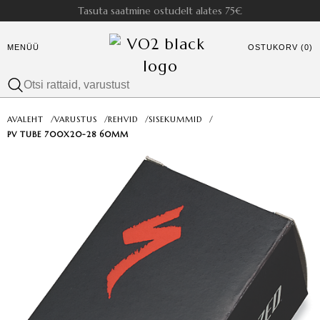
Tasuta saatmine ostudelt alates 75€
MENÜÜ
OSTUKORV (0)
AVALEHT
/
VARUSTUS
/
REHVID
/
SISEKUMMID
/
PV TUBE 700X20-28 60MM