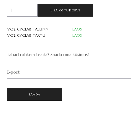
LISA OSTUKORVI
VO2 CYCLAB TALLINN
LAOS
VO2 CYCLAB TARTU
LAOS
Tahad rohkem teada? Saada oma küsimus!
E-post
SAADA