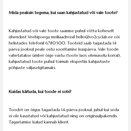
Mida peaksin tegema, kui saan kahjustatud või vale toote?
Kahjustatud või vale toote saamise puhul võtta koheselt
ühendust Veebipoega meiliaadressil
hello@vo2cyclab.ee
või
helistades telefonil 6780300. Tooteid saab tagastada 14
päeva jooksul peale ostu sooritamise kuupäeva. Vale toode
vahetatakse ümber õige vastu (toote laos olemasolu korral),
kahjustatud toote puhul toimub ekspertiis kahjustuste
põhjuste väljaselgitamaks.
Kuidas käituda, kui toode ei sobi?
Toodet on õigus tagastada 14-päeva jooksul, juhul kui seda
ei ole kasutatud või kahjustatud ning on originaalpakendis.
Tagastamise kulud kannab klient.