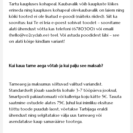
Tartu kaupluses kohapeal. Kaubavalik võib kaupluste lõikes
erineda ning kaupluses kohapeal olevkaubavalik on laiem ning
kõiki tooted ei ole lisatud e-poodi (näiteks riided). Siit ka
soovitus: kui Te ei leia e-poest sobivat toodet – soovitame
alati ühendust võtta kas telefoni (6780300) või emaili
(
hello@vo2cyclab.ee
) teel. Või astuda poodidest läbi – see
on alati kõige kindlam variant!
Kui kaua tarne aega võtab ja kui palju see maksab?
Tarneaeg ja maksumus sõltuvad valitud variandist.
Standardselt jõuab saadetis kohale 3-7 tööpäeva jooksul,
Smartposti pakiautomaati või kulleriga koju kätte 5€. Tasuta
saatmine ostudele alates 75€. Juhul kui inimliku eksituse
tõttu toode puudub laost, võetakse Tarbijaga eraldi
ühendust ning selgitatakse välja uus tarneaeg või
asendatakse kaup samaväärse tootega.