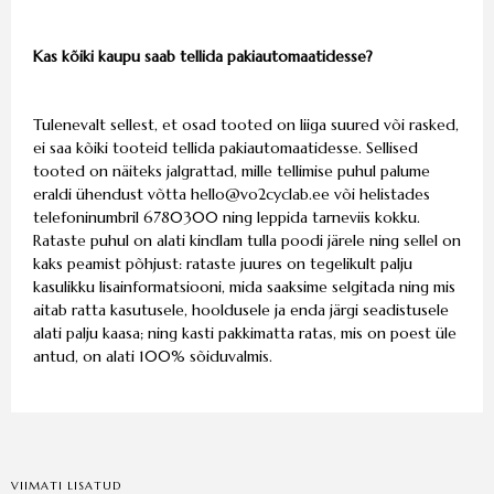
Kas kõiki kaupu saab tellida pakiautomaatidesse?
Tulenevalt sellest, et osad tooted on liiga suured või rasked,
ei saa kõiki tooteid tellida pakiautomaatidesse. Sellised
tooted on näiteks jalgrattad, mille tellimise puhul palume
eraldi ühendust võtta
hello@vo2cyclab.ee
või helistades
telefoninumbril 6780300 ning leppida tarneviis kokku.
Rataste puhul on alati kindlam tulla poodi järele ning sellel on
kaks peamist põhjust: rataste juures on tegelikult palju
kasulikku lisainformatsiooni, mida saaksime selgitada ning mis
aitab ratta kasutusele, hooldusele ja enda järgi seadistusele
alati palju kaasa; ning kasti pakkimatta ratas, mis on poest üle
antud, on alati 100% sõiduvalmis.
VIIMATI LISATUD