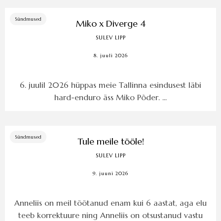
Sündmused
Miko x Diverge 4
SULEV LIPP
8. juuli 2026
6. juulil 2026 hüppas meie Tallinna esindusest läbi
hard-enduro äss Miko Põder. ...
Sündmused
Tule meile tööle!
SULEV LIPP
9. juuni 2026
Anneliis on meil töötanud enam kui 6 aastat, aga elu
teeb korrektuure ning Anneliis on otsustanud vastu